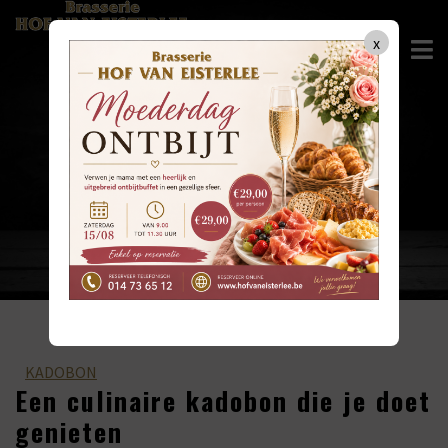
x
UW GEZELLIGE BRASSERIE
ONLINE RESERVEREN
014 73 65 12
KADOBON
Een culinaire kadobon die je doet
genieten